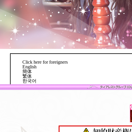
Click here for foreigners
English
簡体
繁体
한국어