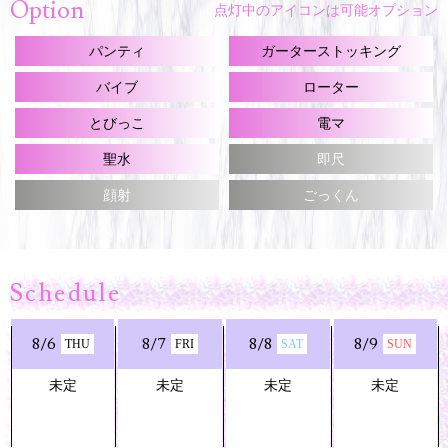
Option
点灯中のアイコンは可能オプション
パンティ
ガーターストッキング
バイブ
ローター
とびっこ
電マ
聖水
即尺
顔射
ごっくん
Schedule
8/6
8/7
8/8
8/9
THU
FRI
SAT
SUN
未定
未定
未定
未定