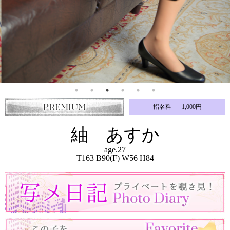
指名料
1,000円
紬 あすか
age.27
T163 B90(F) W56 H84